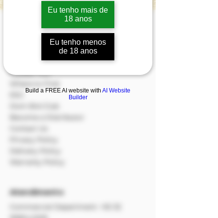
Eu tenho mais de
18 anos
Institucional
Store
Eu tenho menos
About Us
de 18 anos
Products
Guided Tour
Where to Find
Build a FREE AI website with
AI Website
ESG
Builder
Dom Bré Club
Become a Distributor
Contact Us
Privacy Policy
Delivery Policy
Warranty Policy
Atendimento
Commercial Department:
+55 32
99814.2209