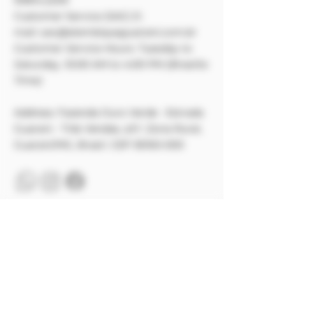
Customer Service (SAC) E-
mail:
sac@alambiqueguarani.com.br
Customer Service Hours: Tuesday to
Saturday, 10:00 AM to 4:00 PM (Brasília
Time)
Address:
Fazenda Ouro Verde - Estrada
Guarani - Três Vendas, s/n°, Zona Rural,
Guarani/MG, Brasil. CEP
36160-000
Payment