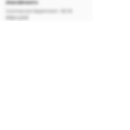
Atendimento
Commercial Department:
+55 32
99814.2209
Customer Service (SAC) E-
mail:
sac@alambiqueguarani.com.br
Customer Service Hours: Tuesday to
Saturday, 10:00 AM to 4:00 PM (Brasília
Time)
Address:
Fazenda Ouro Verde - Estrada
Guarani - Três Vendas, s/n°, Zona Rural,
Guarani/MG, Brasil. CEP
36160-000
Payment