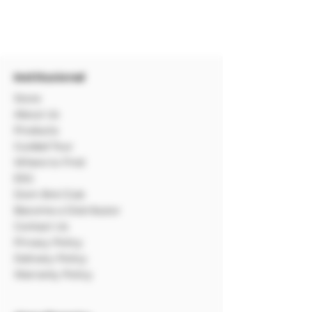
Institucional
Store
About Us
Products
Guided Tour
Where to Find
ESG
Dom Bré Club
Become a Distributor
Contact Us
Privacy Policy
Delivery Policy
Warranty Policy