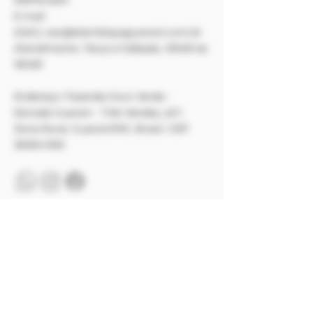
E-mail
(SAC):
sac@alambiqueguarani.com.br
Atendimento: Terça à Sábado, 10h00 às
16h00
​Endereço:
Fazenda Ouro Verde -
Estrada Guarani - Três Vendas, s/n°,
Zona Rural, Guarani/MG, Brasil.
CEP
36160-000
Pagamento