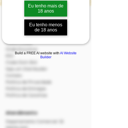
Eu tenho mais de
18 anos
Institucional
Loja
Eu tenho menos
Sobre
de 18 anos
Produtos
Visita Guiada
Onde Encontrar
Build a FREE AI website with
AI Website
ESG
Builder
Clube Dom Bré
Seja um Distribuidor
Contato
Política de Privacidade
Política de Entregas
Política de Garantias
Atendimento
Departamento Comercial:
32
99976.0201