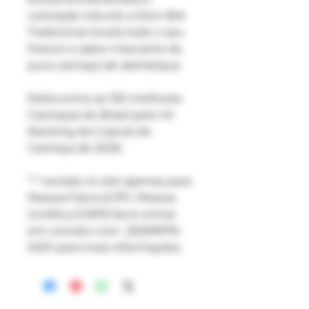
coloração natural, a Dom Bré
Tradicional revela todo o seu
frescor e sabor marcante da
pura cachaça de alambique.
Eleita entre as 150 melhores
Cachaças do Brasil pelo VII
Ranking da Cúpula da
Cachaça de 2026.
* * vendas no site apenas para
Pessoa Física (CPF) .Pessoa
Jurídica (CNPJ) favor entrar
em contato com (32)99976-
0201 para mais informações.