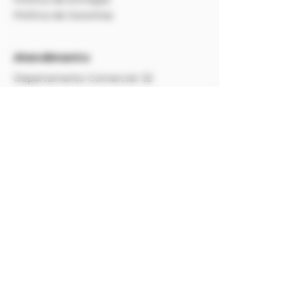
Política de Garantias
Atendimento
Departamento Comercial:
32
99976.0201
E-mail
(SAC):
sac@alambiqueguarani.com.br
Atendimento: Terça à Sábado, 10h00 às
16h00
​Endereço:
Fazenda Ouro Verde -
Estrada Guarani - Três Vendas, s/n°,
Zona Rural, Guarani/MG, Brasil.
CEP
36160-000