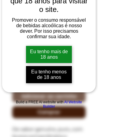
que 18 anos para visitar
o site.
Promover o consumo responsável
DOM BRÉ
de bebidas alcoólicas é nosso
dever. Por isso precisamos
TRADICIONAL 700ml
confirmar sua idade.
Preço
R$ 72,00
Eu tenho mais de
18 anos
Quantidade
*
Eu tenho menos
de 18 anos
Adicionar ao carrinho
Build a FREE AI website with
AI Website
Builder
Comprar
De sabor genuíno, puro, com
leveza extraordinária e