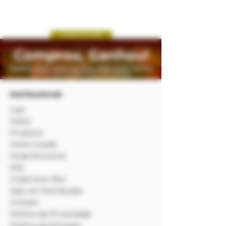
Institucional
Loja
Sobre
Produtos
Visita Guiada
Onde Encontrar
ESG
Clube Dom Bré
Seja um Distribuidor
Contato
Política de Privacidade
Política de Entregas