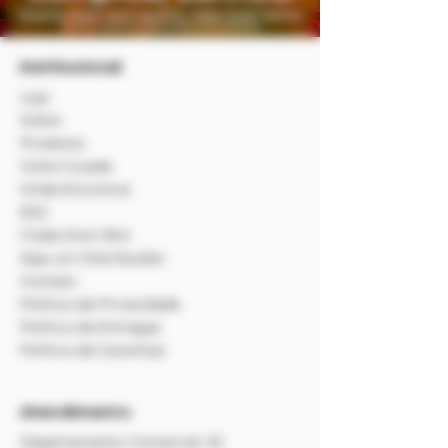
Institucional
Loja
Sobre
Produtos
Visita Guiada
Onde Encontrar
ESG
Clube Dom Bré
Seja um Distribuidor
Contato
Política de Privacidade
Política de Entregas
Política de Garantias
Atendimento
Departamento Comercial:
32