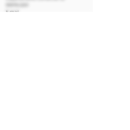
99976.0201
E-mail
(SAC):
sac@alambiqueguarani.com.br
Atendimento: Terça à Sábado, 10h00 às
16h00
​Endereço:
Fazenda Ouro Verde -
Estrada Guarani - Três Vendas, s/n°,
Zona Rural, Guarani/MG, Brasil.
CEP
36160-000
Pagamento