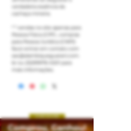
verdadeira essência da
cachaça mineira.
* * vendas no site apenas para
Pessoa Física (CPF) , compras
para Pessoa Jurídica (CNPJ)
favor entrar em contato com
sac@alambiqueguarani.com.
br ou (32)99976-0201 para
mais informações.