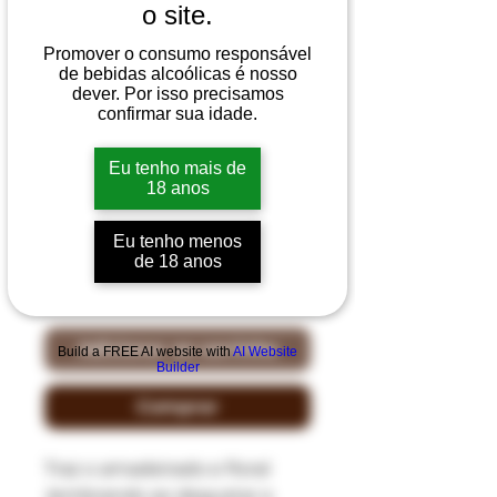
o site.
Promover o consumo responsável
de bebidas alcoólicas é nosso
COSTA RICA
dever. Por isso precisamos
confirmar sua idade.
AMBURANA 670 mL
Preço
R$ 63,00
Eu tenho mais de
18 anos
Quantidade
*
Eu tenho menos
de 18 anos
Adicionar ao carrinho
Build a FREE AI website with
AI Website
Builder
Comprar
Traz o amadeirado e floral
,lembrando ao degustar a